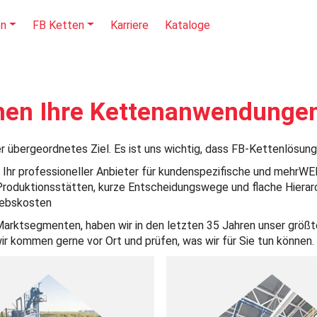
en
FB Ketten
Karriere
Kataloge
en Ihre Kettenanwendungen 
er übergeordnetes Ziel. Es ist uns wichtig, dass FB-Kettenlösu
sind Ihr professioneller Anbieter für kundenspezifische und m
roduktionsstätten, kurze Entscheidungswege und flache Hierarchi
iebskosten
 Marktsegmenten, haben wir in den letzten 35 Jahren unser grö
r kommen gerne vor Ort und prüfen, was wir für Sie tun können.