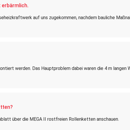
t erbärmlich.
sseheizkraftwerk auf uns zugekommen, nachdem bauliche Maßnah
montiert werden. Das Hauptproblem dabei waren die 4 m langen 
etten?
nblatt über die MEGA II rostfreien Rollenketten anschauen.