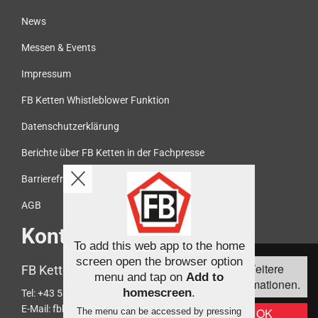
News
Messen & Events
Impressum
FB Ketten Whistleblower Funktion
Datenschutzerklärung
Berichte über FB Ketten in der Fachpresse
Barrierefreiheit
AGB
Kontakt
To add this web app to the home
Diese Webseite
screen open the browser option
Weitere
FB Ketten Handelsgesellschaft mbH
verwendet Cookies,
menu and tap on
Add to
Informationen.
um die
homescreen
.
Tel:
+43 5372 61466
Bedienfreundlichkeit
E-Mail:
fbketten@fb-ketten.com
OK
The menu can be accessed by pressing
zu erhöhen.