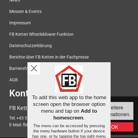
News
Messen & Events
Impressum
FB Ketten Whistleblower Funktion
Datenschutzerklärung
Berichte über FB Ketten in der Fachpresse
Barrierefreiheit
AGB
Kontakt
To add this web app to the home
Diese Webseite
screen open the browser option
Weitere
FB Ketten Handelsgesellschaft mbH
verwendet Cookies,
menu and tap on
Add to
Informationen.
um die
homescreen
.
Tel:
+43 5372 61466
Bedienfreundlichkeit
E-Mail:
fbketten@fb-ketten.com
OK
The menu can be accessed by pressing
zu erhöhen.
the menu hardware button if your device
has one, or by tapping the top right menu