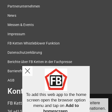
Partnerunternehmen
News
Messen & Events
Impressum
FB Ketten Whistleblower Funktion
Datenschutzerklärung
Berichte über FB Ketten in der Fachpresse
Barrierefreiheit
AGB
Kontakt
To add this web app to the home
Diese Webseite
screen open the browser option
Weitere
FB Ketten Handelsgesellschaft mbH
verwendet Cookies,
menu and tap on
Add to
Informationen.
um die
homescreen
.
Tel:
+43 5372 61466