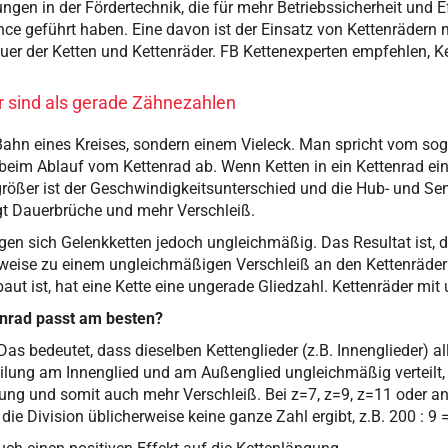
ungen in der Fördertechnik, die für mehr Betriebssicherheit und 
e geführt haben. Eine davon ist der Einsatz von Kettenrädern 
uer der Ketten und Kettenräder. FB Kettenexperten empfehlen, K
 sind als gerade Zähnezahlen
r Bahn eines Kreises, sondern einem Vieleck. Man spricht vom s
e beim Ablauf vom Kettenrad ab. Wenn Ketten in ein Kettenrad ei
rößer ist der Geschwindigkeitsunterschied und die Hub- und Se
gt Dauerbrüche und mehr Verschleiß.
n sich Gelenkketten jedoch ungleichmäßig. Das Resultat ist, da
rweise zu einem ungleichmäßigen Verschleiß an den Kettenräder
aut ist, hat eine Kette eine ungerade Gliedzahl. Kettenräder m
nrad passt am besten?
Das bedeutet, dass dieselben Kettenglieder (z.B. Innenglieder) a
Teilung am Innenglied und am Außenglied ungleichmäßig verteilt,
ng und somit auch mehr Verschleiß. Bei z=7, z=9, z=11 oder an
e Division üblicherweise keine ganze Zahl ergibt, z.B. 200 : 9 