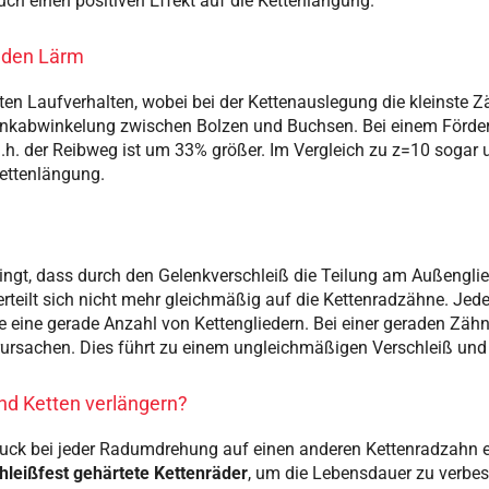
ch einen positiven Effekt auf die Kettenlängung.
 den Lärm
n Laufverhalten, wobei bei der Kettenauslegung die kleinste Zä
elenkabwinkelung zwischen Bolzen und Buchsen. Bei einem Förder
.h. der Reibweg ist um 33% größer. Im Vergleich zu z=10 sogar
Kettenlängung.
ingt, dass durch den Gelenkverschleiß die Teilung am Außenglie
rteilt sich nicht mehr gleichmäßig auf die Kettenradzähne. Jede
 eine gerade Anzahl von Kettengliedern. Bei einer geraden Zäh
rursachen. Dies führt zu einem ungleichmäßigen Verschleiß und
nd Ketten verlängern?
ck bei jeder Radumdrehung auf einen anderen Kettenradzahn ein
hleißfest gehärtete Kettenräder
, um die Lebensdauer zu verbes