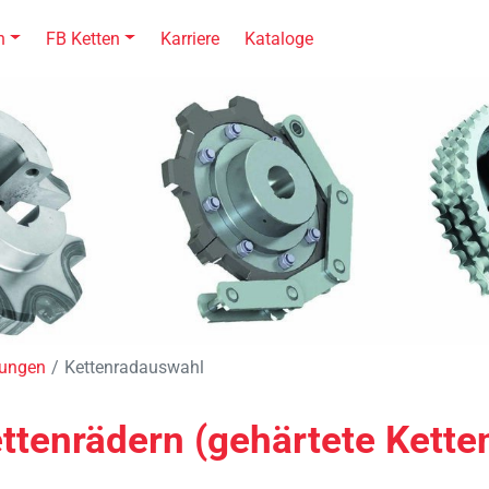
n
FB Ketten
Karriere
Kataloge
kungen
Kettenradauswahl
ttenrädern (gehärtete Kette