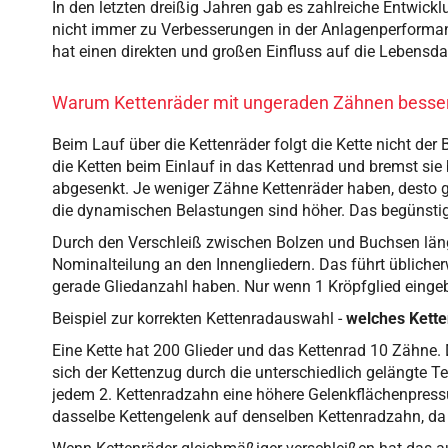
In den letzten dreißig Jahren gab es zahlreiche Entwickl
nicht immer zu Verbesserungen in der Anlagenperformanc
hat einen direkten und großen Einfluss auf die Lebensda
Warum Kettenräder mit ungeraden Zähnen besser
Beim Lauf über die Kettenräder folgt die Kette nicht de
die Ketten beim Einlauf in das Kettenrad und bremst si
abgesenkt. Je weniger Zähne Kettenräder haben, desto g
die dynamischen Belastungen sind höher. Das begünsti
Durch den Verschleiß zwischen Bolzen und Buchsen länge
Nominalteilung an den Innengliedern. Das führt übliche
gerade Gliedanzahl haben. Nur wenn 1 Kröpfglied eingeb
Beispiel zur korrekten Kettenradauswahl -
welches Kette
Eine Kette hat 200 Glieder und das Kettenrad 10 Zähne. 
sich der Kettenzug durch die unterschiedlich gelängte 
jedem 2. Kettenradzahn eine höhere Gelenkflächenpressu
dasselbe Kettengelenk auf denselben Kettenradzahn, da di