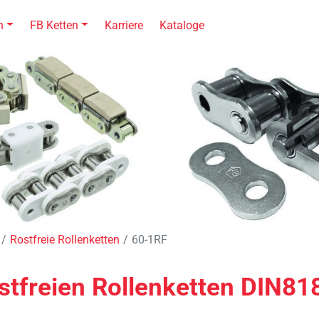
n
FB Ketten
Karriere
Kataloge
Rostfreie Rollenketten
60-1RF
tfreien Rollenketten DIN81